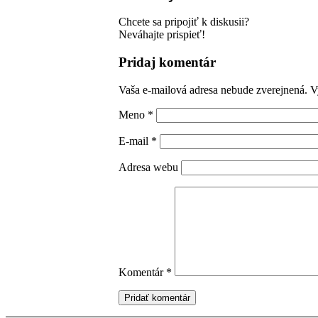
Chcete sa pripojiť k diskusii?
Neváhajte prispieť!
Pridaj komentár
Vaša e-mailová adresa nebude zverejnená.
V
Meno
*
E-mail
*
Adresa webu
Komentár
*