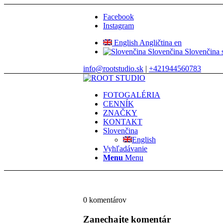
Facebook
Instagram
English
Angličtina
en
Slovenčina
Slovenčina
info@rootstudio.sk
|
+421944560783
FOTOGALÉRIA
CENNÍK
ZNAČKY
KONTAKT
Slovenčina
English
Vyhľadávanie
Menu
Menu
0
komentárov
Zanechajte komentár